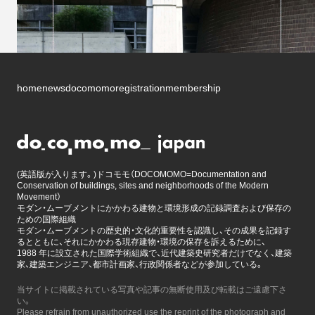
home
news
docomomo
registration
membership
(英語版が入ります。)ドコモモ（DOCOMOMO=Documentation and
Conservation of buildings, sites and neighborhoods of the Modern
Movement）
モダン・ムーブメントにかかわる建物と環境形成の記録調査および保存の
ための国際組織
モダン・ムーブメントの歴史的・文化的重要性を認識し、その成果を記録す
るとともに、それにかかわる現存建物・環境の保存を訴えるために、
1988 年に設立された国際学術組織で、近代建築史研究者だけでなく、建築
家、建築エンジニア、都市計画家、行政関係者などが参加している。
当サイトに掲載されている写真や記事の無断使用及び転載はご遠慮下さ
い。
Please refrain from unauthorized use the reprint of the photograph and