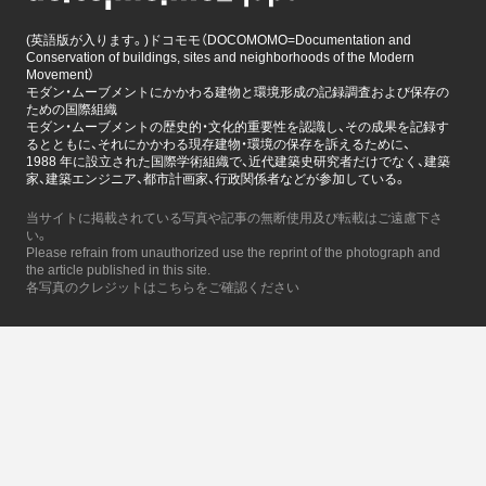
(英語版が入ります。)ドコモモ（DOCOMOMO=Documentation and
Conservation of buildings, sites and neighborhoods of the Modern
Movement）
モダン・ムーブメントにかかわる建物と環境形成の記録調査および保存の
ための国際組織
モダン・ムーブメントの歴史的・文化的重要性を認識し、その成果を記録す
るとともに、それにかかわる現存建物・環境の保存を訴えるために、
1988 年に設立された国際学術組織で、近代建築史研究者だけでなく、建築
家、建築エンジニア、都市計画家、行政関係者などが参加している。
当サイトに掲載されている写真や記事の無断使用及び転載はご遠慮下さ
い。
Please refrain from unauthorized use the reprint of the photograph and
the article published in this site.
各写真のクレジットはこちらをご確認ください