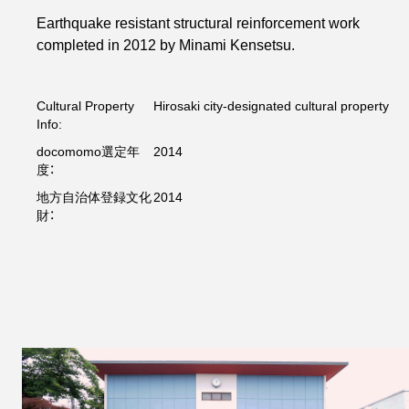
Earthquake resistant structural reinforcement work
completed in 2012 by Minami Kensetsu.
Cultural Property
Hirosaki city-designated cultural property
Info:
docomomo選定年
2014
度：
地方自治体登録文化
2014
財：