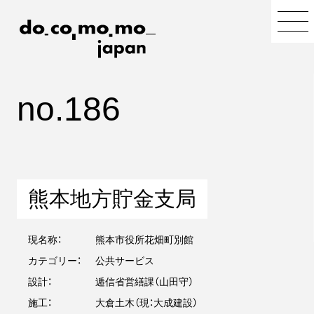
no.186
熊本地方貯金支局
現名称：
熊本市役所花畑町別館
カテゴリー：
公共サービス
設計：
逓信省営繕課（山田守）
施工：
大倉土木（現：大成建設）