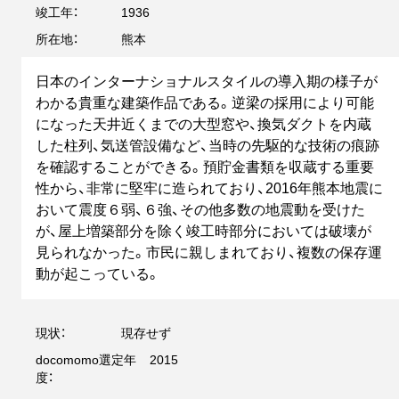
竣工年：
1936
所在地：
熊本
日本のインターナショナルスタイルの導入期の様子が
わかる貴重な建築作品である。逆梁の採用により可能
になった天井近くまでの大型窓や、換気ダクトを内蔵
した柱列、気送管設備など、当時の先駆的な技術の痕跡
を確認することができる。預貯金書類を収蔵する重要
性から、非常に堅牢に造られており、2016年熊本地震に
おいて震度６弱、６強、その他多数の地震動を受けた
が、屋上増築部分を除く竣工時部分においては破壊が
見られなかった。市民に親しまれており、複数の保存運
動が起こっている。
現状：
現存せず
docomomo選定年
2015
度：