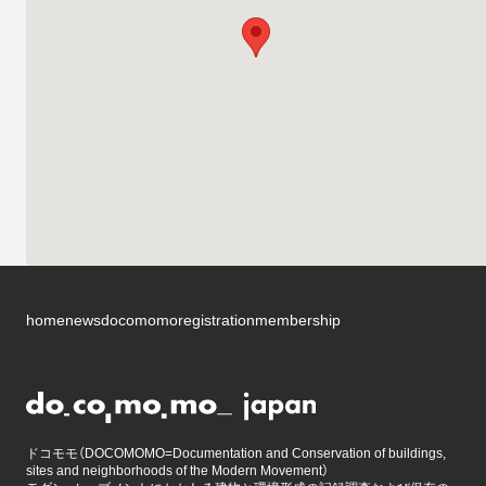
home
news
docomomo
registration
membership
ドコモモ（DOCOMOMO=Documentation and Conservation of buildings,
sites and neighborhoods of the Modern Movement）