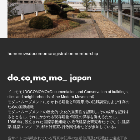
home
news
docomomo
registration
membership
ドコモモ（DOCOMOMO=Documentation and Conservation of buildings,
sites and neighborhoods of the Modern Movement）
モダン・ムーブメントにかかわる建物と環境形成の記録調査および保存の
ための国際組織
モダン・ムーブメントの歴史的・文化的重要性を認識し、その成果を記録す
るとともに、それにかかわる現存建物・環境の保存を訴えるために、
1988 年に設立された国際学術組織で、近代建築史研究者だけでなく、建築
家、建築エンジニア、都市計画家、行政関係者などが参加している。
当サイトに掲載されている写真や記事の無断使用及び転載はご遠慮下さ