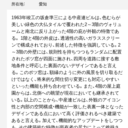
所在地：
愛知
1963年竣工の坂倉準三による中産連ビルは、色むらが
美しい緑色の大仏タイルで覆われた2～3階のヴォリュ
ームと南北に反り上がった4階の庇が外観の特徴であ
る。 1階と4階の外皮は、透過性の高いガラススクリー
ンで構成されており、前述した特徴を強調している。2
～3階の外壁には、規則性を持ちつつもランダムに配置
されたポツ窓が四面に施され、四周を道路に接する敷
地条件と呼応した裏面のないデザインであると言え
る。このポツ窓は、額縁のように外の風景を切り取るだ
けではなく、将来的な間仕切り変更にも対応しやすい
といった機能も持ち合わせている。また、4階の屋上庭
園からは、北側への眺望が現在においても継承されて
いる。以上のことから、中産連ビルは、外観のアイコン
性と内部の空間構成・機能が一致した表裏一体となった
デザインである点において高く評価されるべき建築で
あると言える。加えて、機能的なアップデートをしつつ
も、その建築的な特徴が所有者の尽力によって維持さ