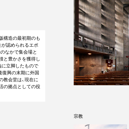
版構造の最初期のも
性が認められるエポ
トのなかで集会場と
積と豊かさを獲得し
義に立脚したもので
後復興の末期に外国
の教会堂は、現在に
活の拠点としての役
宗教