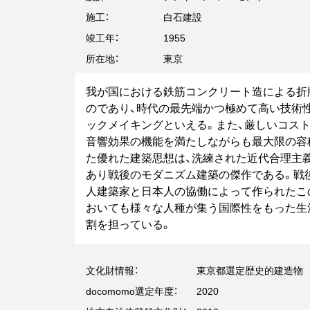
施工：
白石建設
竣工年：
1955
所在地：
東京
我が国における鉄筋コンクリート造による折
のであり、時代の最先端かつ極めて高い技術
ックメイキングといえる。また、厳しいコス
音響効果の機能を満たしながらも最大限の容
た優れた建築思想は、洗練された近代合理主
あり戦後のモダニズム建築の傑作である。戦
人建築家と日本人の協働によって作られたこ
おいても様々な人種が集う国際性をもった生
割を担っている。
文化財情報：
東京都選定歴史的建造物
docomomo選定年度：
2020