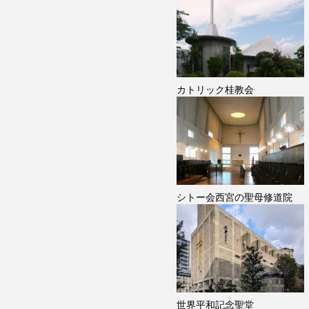
カトリック桂教会
シトー会西宮の聖母修道院
世界平和記念聖堂