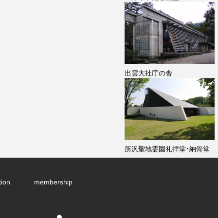
出雲大社庁の舎
所沢聖地霊園礼拝堂・納骨堂
tion
membership