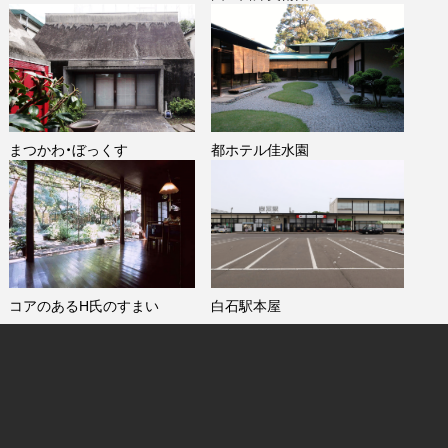
まつかわ・ぼっくす
都ホテル佳水園
コアのあるH氏のすまい
白石駅本屋