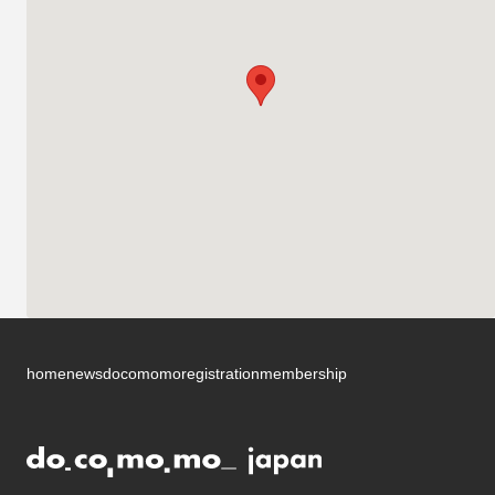
home
news
docomomo
registration
membership