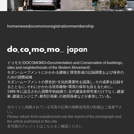
home
news
docomomo
registration
membership
ドコモモ（DOCOMOMO=Documentation and Conservation of buildings,
sites and neighborhoods of the Modern Movement）
モダン・ムーブメントにかかわる建物と環境形成の記録調査および保存の
ための国際組織
モダン・ムーブメントの歴史的・文化的重要性を認識し、その成果を記録す
るとともに、それにかかわる現存建物・環境の保存を訴えるために、
1988 年に設立された国際学術組織で、近代建築史研究者だけでなく、建築
家、建築エンジニア、都市計画家、行政関係者などが参加している。
当サイトに掲載されている写真や記事の無断使用及び転載はご遠慮下さ
い。
Please refrain from unauthorized use the reprint of the photograph and
the article published in this site.
各写真のクレジットはこちらをご確認ください