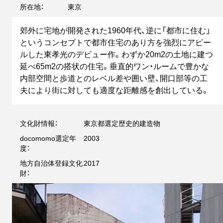
所在地：
東京
郊外に宅地が開発された1960年代、逆に「都市に住む」
というコンセプトで都市住宅のあり方を強烈にアピー
ルした東孝光のデビュー作。わずか20m2の土地に建つ
延べ65m2の搭状の住宅。垂直的ワン・ルームで豊かな
内部空間と歩道とのレベル差や囲い壁、開口部等の工
夫により街に対しても適度な距離感を創出している。
文化財情報：
東京都選定歴史的建造物
docomomo選定年
2003
度：
地方自治体登録文化
2017
財：