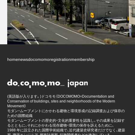
home
news
docomomo
registration
membership
(英語版が入ります。)ドコモモ（DOCOMOMO=Documentation and
Conservation of buildings, sites and neighborhoods of the Modern
Movement）
モダン・ムーブメントにかかわる建物と環境形成の記録調査および保存の
ための国際組織
モダン・ムーブメントの歴史的・文化的重要性を認識し、その成果を記録す
るとともに、それにかかわる現存建物・環境の保存を訴えるために、
1988 年に設立された国際学術組織で、近代建築史研究者だけでなく、建築
家、建築エンジニア、都市計画家、行政関係者などが参加している。