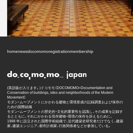
home
news
docomomo
registration
membership
(英語版が入ります。)ドコモモ（DOCOMOMO=Documentation and
Conservation of buildings, sites and neighborhoods of the Modern
Movement）
モダン・ムーブメントにかかわる建物と環境形成の記録調査および保存の
ための国際組織
モダン・ムーブメントの歴史的・文化的重要性を認識し、その成果を記録す
るとともに、それにかかわる現存建物・環境の保存を訴えるために、
1988 年に設立された国際学術組織で、近代建築史研究者だけでなく、建築
家、建築エンジニア、都市計画家、行政関係者などが参加している。