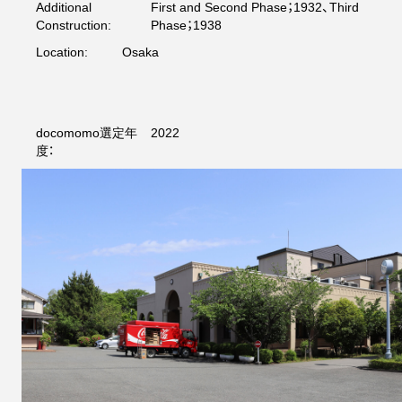
Additional
First and Second Phase；1932、Third
Construction:
Phase；1938
Location:
Osaka
docomomo選定年
2022
度：